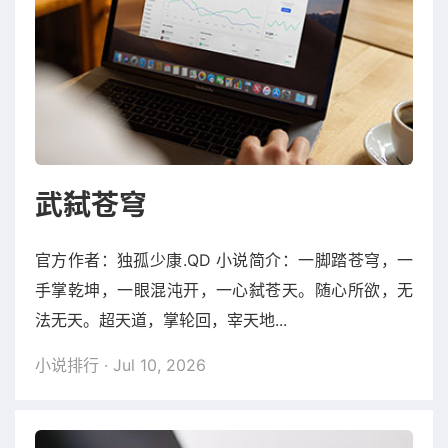
武弑苍穹
官方作者：独孤少康.QD 小说简介：一脚踏苍穹，一
手掌乾坤，一眼混沌开，一心弑苍天。随心所欲，无
法无天。超天道，掌轮回，宰天地...
小说排行
· Jul 10, 2026