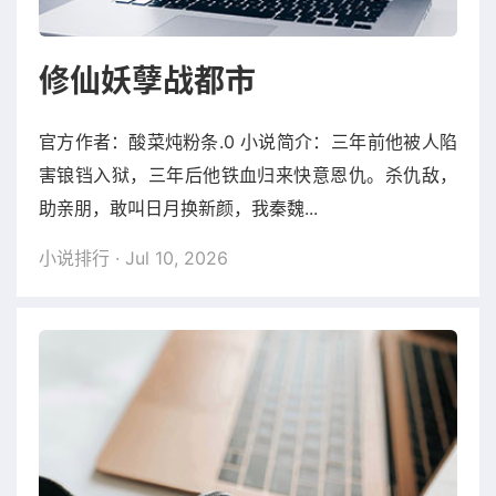
修仙妖孽战都市
官方作者：酸菜炖粉条.0 小说简介：三年前他被人陷
害锒铛入狱，三年后他铁血归来快意恩仇。杀仇敌，
助亲朋，敢叫日月换新颜，我秦魏...
小说排行
· Jul 10, 2026