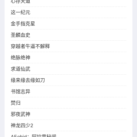
心存天道
这一纪元
金手指克星
圣麟血史
穿越者牛逼不解释
绝脉绝神
求道仙武
缘来缘去缘如刀
书馆志异
焚归
邪夜武神
神龙四少2
AEehid：阿拉雷秘闻