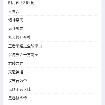
明月夜下相思树
青春刀
诸神祭天
无证鬼差
九天修神帝尊
王者荣耀之全能李白
混沌界之十方剑匣
君绫异界
天遗神话
汉末吾为帝
无限王者大陆
黑客修炼传