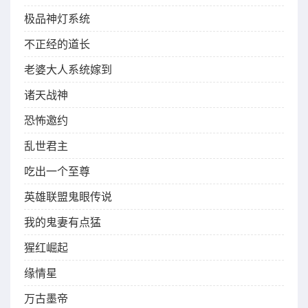
极品神灯系统
不正经的道长
老婆大人系统嫁到
诸天战神
恐怖邀约
乱世君主
吃出一个至尊
英雄联盟鬼眼传说
我的鬼妻有点猛
猩红崛起
缘情星
万古墨帝