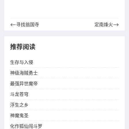
⟵寻找翁国寺
定南烽火⟶
推荐阅读
生存与入侵
神级海贼勇士
最强异世魔帝
斗龙苍穹
浮生之乡
神魔鬼圣
化作狐仙闯斗罗