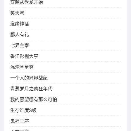
穿越从盘龙开始
笑天穹
道缘神话
鄙人有礼
七界主宰
香江影视大亨
混沌圣至尊
一个人的异界战纪
青葱岁月之疯狂年代
我的愿望哪有那么可怕
生存难度S级
鬼神王座