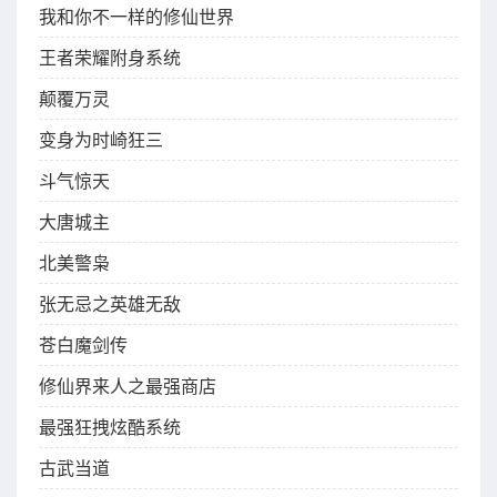
我和你不一样的修仙世界
王者荣耀附身系统
颠覆万灵
变身为时崎狂三
斗气惊天
大唐城主
北美警枭
张无忌之英雄无敌
苍白魔剑传
修仙界来人之最强商店
最强狂拽炫酷系统
古武当道