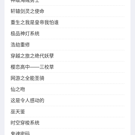
神级海贼勇士
轩辕剑灵之使命
重生之我是皇帝我怕谁
极品神灯系统
浩劫重修
穿越之旅之绝代妖孽
樱恋高中——三校草
网游之全能圣骑
仙之吻
这是令人感动的
巫天鉴
时空穿梭系统
鬼魂密码