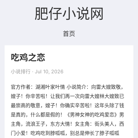
肥仔小说网
首页
吃鸡之恋
小说排行
· Jul 10, 2026
官方作者：湖湘叶家叶情 小说简介：向雷大嫂致敬，
嫂子！你辛苦啦！让我们再一次向雷大嫂林大嫂致已
最崇高的敬意，嫂子！你确实辛苦啦！这年头除了钱
是真的，什么都是假的！《男神女神的吃鸡爱恋》男
主角，流浪王子，东方大情！女主角：街头美人，西
门小爱！吃鸡吃到脖呱呱，别总是伸长了脖子呱呱