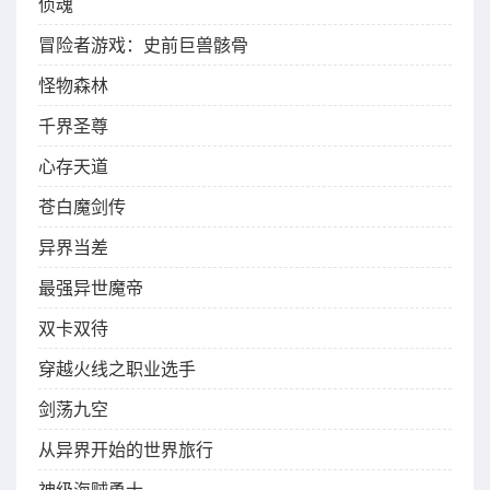
侦魂
冒险者游戏：史前巨兽骸骨
怪物森林
千界圣尊
心存天道
苍白魔剑传
异界当差
最强异世魔帝
双卡双待
穿越火线之职业选手
剑荡九空
从异界开始的世界旅行