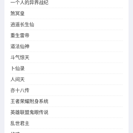
一个人的异界战纪
煞冥皇
逍遥长生仙
重生雷帝
道法仙神
斗气惊天
卜仙录
人间天
亦十八传
王者荣耀附身系统
英雄联盟鬼眼传说
乱世君主