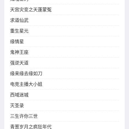
天宫灾变之天蓬蒙冤
求道仙武
重生星元
缘情星
鬼神王座
强逆天道
缘来缘去缘如刀
电竞主播大小姐
西域迷城
灭圣录
三生许你三世
青葱岁月之疯狂年代