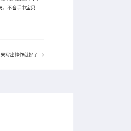
友，不吝手中宝贝
如果写出神作就好了⟶