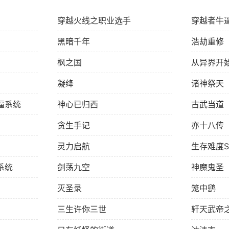
穿越火线之职业选手
穿越者牛
黑暗千年
浩劫重修
枫之国
从异界开
凝绛
诸神祭天
逼系统
神心已归西
古武当道
贪生手记
亦十八传
灵力启航
生存难度
系统
剑荡九空
神魔鬼圣
灭圣录
笼中鹞
三生许你三世
轩天武帝