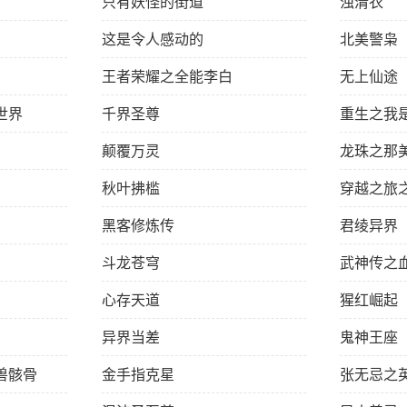
只有妖怪的街道
浊清衣
这是令人感动的
北美警枭
王者荣耀之全能李白
无上仙途
世界
千界圣尊
重生之我
颠覆万灵
龙珠之那
秋叶拂槛
穿越之旅
黑客修炼传
君绫异界
斗龙苍穹
武神传之
心存天道
猩红崛起
异界当差
鬼神王座
兽骸骨
金手指克星
张无忌之