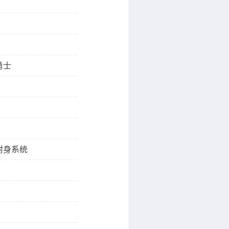
勇士
附身系统