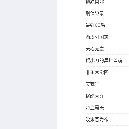
孤独向北
刑侦记录
最强00后
西周列国志
天心无虞
贺小刀的异世兽魂
非正常觉醒
天梵行
祸绝天尊
帝血霸天
汉末吾为帝