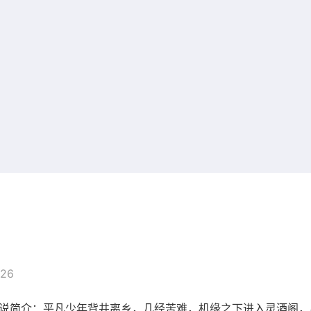
026
小说简介：平凡少年背井离乡，几经苦难，机缘之下进入灵酒阁