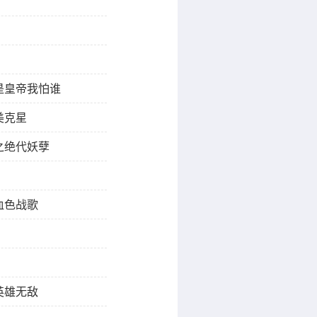
是皇帝我怕谁
美克星
之绝代妖孽
血色战歌
英雄无敌