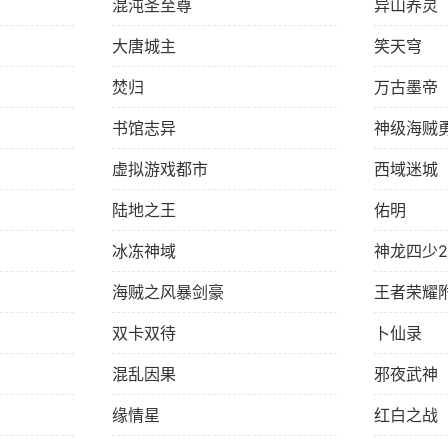
混沌圣至尊
异山养灵
大唐城主
笑天穹
焚归
万古墨帝
书馆志异
神级海贼
虚拟游戏都市
西域迷城
陆地之王
佑明
冰冻神域
神龙四少2
海贼之风暴剑豪
王者荣耀
双卡双待
卜仙录
混乱因果
邪夜武神
缘情星
红白之战