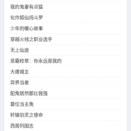
我的鬼妻有点猛
化作狐仙闯斗罗
少年的暖心故事
穿越火线之职业选手
无上仙途
恶霸校草：你永远是我的
大唐城主
异界当差
配角居然都比我强
篡位当主角
轩辕剑灵之使命
西周列国志