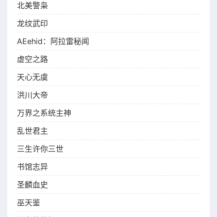
北美警枭
龙纹武印
AEehid：阿拉雷秘闻
虚空之路
天心无虞
洪川大帝
万界之系统主神
乱世君主
三生许你三世
书馆志异
圣麟血史
巫天鉴