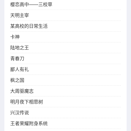
樱恋高中——三校草
天明主宰
某高校的日常生活
卡神
陆地之王
青春刀
鄙人有礼
枫之国
大周驱魔志
明月夜下相思树
兴汉传说
王者荣耀附身系统