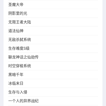
圣魔大帝
阴影里的光
无限王者大陆
道法仙神
无敌杀弑系统
生存难度S级
聊龙神话之仙劫传
时空穿梭系统
黑暗千年
冰临末日
生存与入侵
一个人的异界战纪