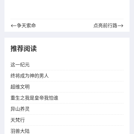
⟵争天索命
点亮前行路⟶
推荐阅读
这一纪元
终将成为神的男人
超维文明
重生之我是皇帝我怕谁
异山养灵
天梵行
羽兽大陆