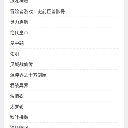
冰冻神域
冒险者游戏：史前巨兽骸骨
灵力启航
绝代皇帝
笼中鹞
佑明
灵域战仙传
混沌界之十方剑匣
君绫异界
浊清衣
太岁轮
秋叶拂槛
猩红崛起