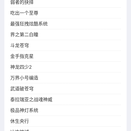
弱者的抉择
吃出一个至尊
最强狂拽炫酷系统
界之第二白瞳
斗龙苍穹
金手指克星
神龙四少2
万界小号编造
武道破苍穹
泰拉瑞亚之战魂神威
极品神灯系统
休生央行