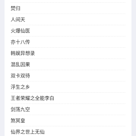
焚归
人间天
火爆仙医
亦十八传
韩娱异想录
混乱因果
双卡双待
浮生之乡
王者荣耀之全能李白
剑荡九空
煞冥皇
仙界之世上无仙