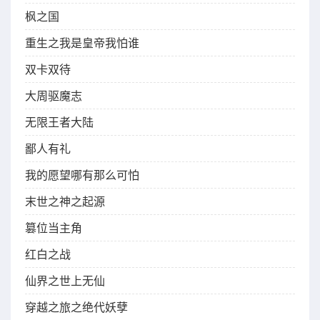
枫之国
重生之我是皇帝我怕谁
双卡双待
大周驱魔志
无限王者大陆
鄙人有礼
我的愿望哪有那么可怕
末世之神之起源
篡位当主角
红白之战
仙界之世上无仙
穿越之旅之绝代妖孽