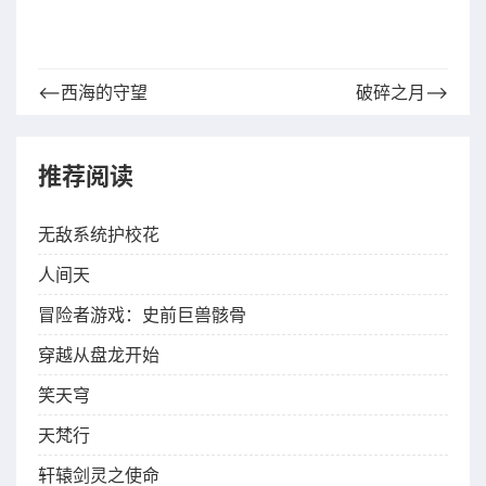
⟵西海的守望
破碎之月⟶
推荐阅读
无敌系统护校花
人间天
冒险者游戏：史前巨兽骸骨
穿越从盘龙开始
笑天穹
天梵行
轩辕剑灵之使命