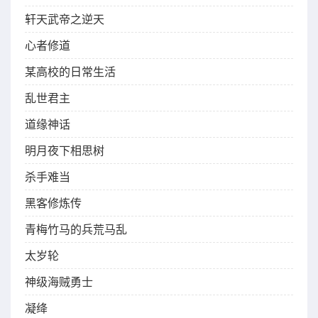
轩天武帝之逆天
心者修道
某高校的日常生活
乱世君主
道缘神话
明月夜下相思树
杀手难当
黑客修炼传
青梅竹马的兵荒马乱
太岁轮
神级海贼勇士
凝绛