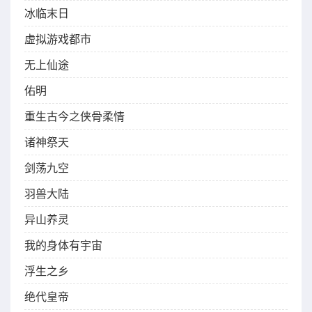
冰临末日
虚拟游戏都市
无上仙途
佑明
重生古今之侠骨柔情
诸神祭天
剑荡九空
羽兽大陆
异山养灵
我的身体有宇宙
浮生之乡
绝代皇帝