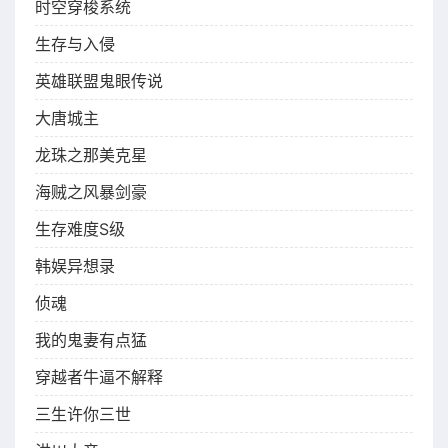
时空穿梭系统
生存与入侵
英雄联盟鬼眼传说
大唐城主
龙珠之那美克星
海贼之风暴剑豪
生存难度S级
韩娱异想录
侦魂
我的鬼妻有点猛
穿越者牛逼不解释
三生许你三世