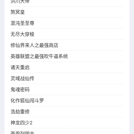
洪川大帝
煞冥皇
混沌圣至尊
无尽大穿梭
修仙界来人之最强商店
英雄联盟之最强吹牛逼系统
诸天重启
灵域战仙传
鬼魂密码
化作狐仙闯斗罗
浩劫重修
神龙四少2
西周列国志