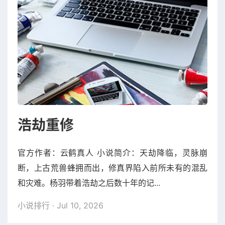
浩劫重修
官方作者：云鹤真人 小说简介：天劫降临，灵脉崩
断，上古荒兽蜂拥而出，修真界陷入前所未有的混乱
和灾难。杨羽带着浩劫之后数十年的记...
小说排行
· Jul 10, 2026