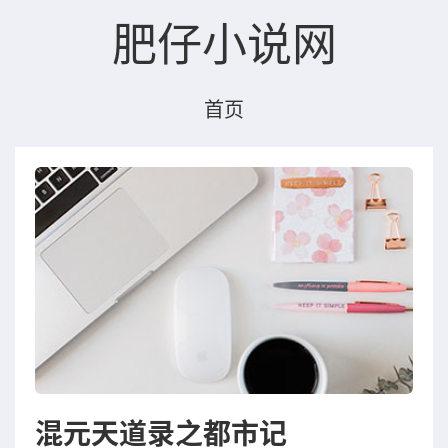
肥仔小说网
首页
混元天道录之都市记