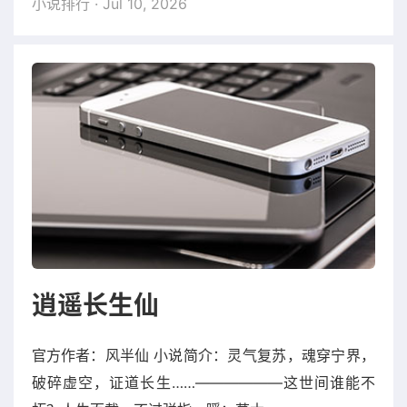
小说排行
· Jul 10, 2026
逍遥长生仙
官方作者：风半仙 小说简介：灵气复苏，魂穿宁界，
破碎虚空，证道长生……——————这世间谁能不