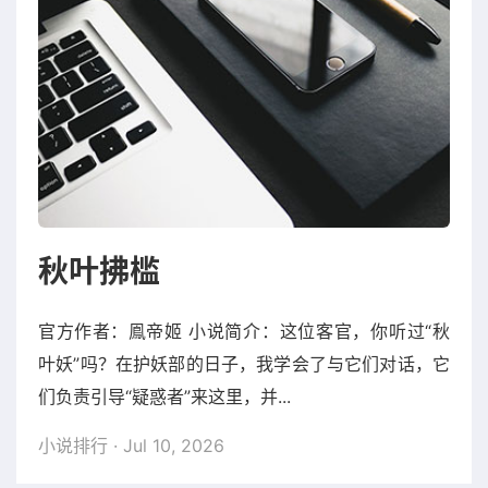
秋叶拂槛
官方作者：鳯帝姬 小说简介：这位客官，你听过“秋
叶妖”吗？在护妖部的日子，我学会了与它们对话，它
们负责引导“疑惑者”来这里，并...
小说排行
· Jul 10, 2026