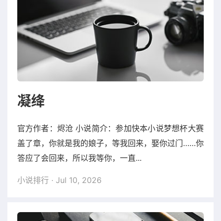
凝绛
官方作者：烬沧 小说简介：参加快本小说梦想杯大赛
盖了章，你就是我的娘子，等我回来，娶你过门……你
答应了会回来，所以我等你，一直...
小说排行
· Jul 10, 2026