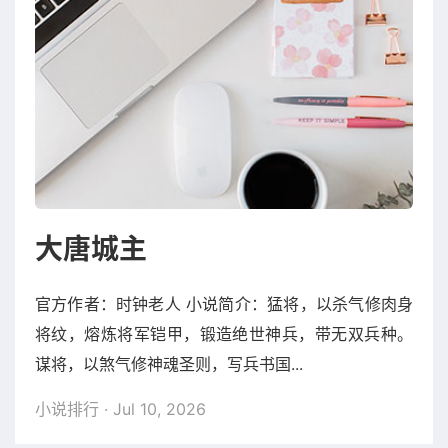
大唐城主
官方作者：时钟老人 小说简介：猛将，以杀气修肉身
将纹，熔炼将军铠甲，锻造绝世神兵，带无双兵种。
谋将，以煞气修神魂圣则，写兵书国...
小说排行
· Jul 10, 2026